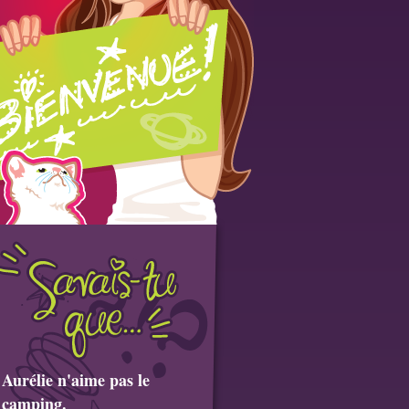
Aurélie n'aime pas le
camping.