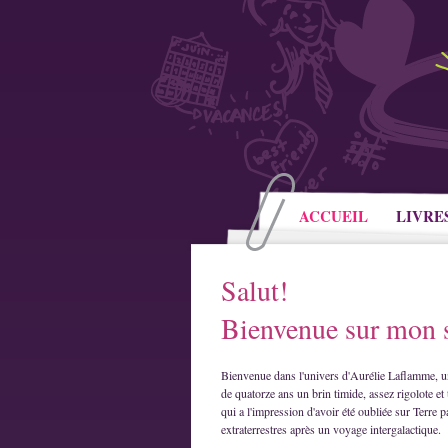
ACCUEIL
LIVRE
Salut!
Bienvenue sur mon s
Bienvenue dans l'univers d'Aurélie Laflamme, u
de quatorze ans un brin timide, assez rigolote et 
qui a l'impression d'avoir été oubliée sur Terre p
extraterrestres après un voyage intergalactique.