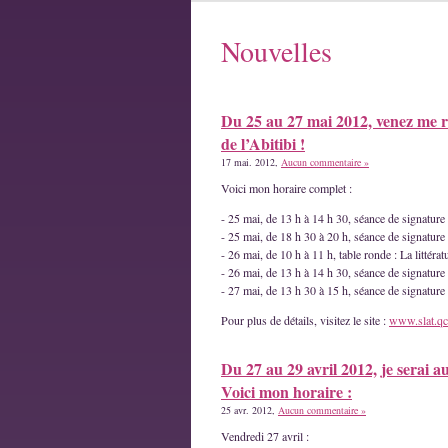
Nouvelles
Du 25 au 27 mai 2012, venez me r
de l’Abitibi !
17 mai. 2012,
Aucun commentaire »
Voici mon horaire complet :
- 25 mai, de 13 h à 14 h 30, séance de signatur
- 25 mai, de 18 h 30 à 20 h, séance de signature
- 26 mai, de 10 h à 11 h, table ronde : La littéra
- 26 mai, de 13 h à 14 h 30, séance de signature
- 27 mai, de 13 h 30 à 15 h, séance de signatur
Pour plus de détails, visitez le site :
www.slat.qc
Du 27 au 29 avril 2012, je serai a
Voici mon horaire :
25 avr. 2012,
Aucun commentaire »
Vendredi 27 avril :