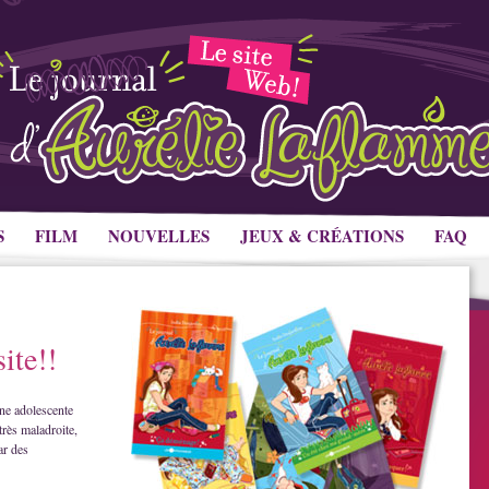
S
FILM
NOUVELLES
JEUX & CRÉATIONS
FAQ
ite!!
ne adolescente
très maladroite,
ar des