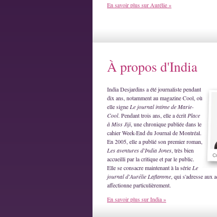
En savoir plus sur Aurélie »
À propos d'India
India Desjardins a été journaliste pendant
dix ans, notamment au magazine Cool, où
elle signe
Le journal intime de Marie-
Cool
. Pendant trois ans, elle a écrit
Place
à Miss Jiji
, une chronique publiée dans le
cahier Week-End du Journal de Montréal.
En 2005, elle a publié son premier roman,
Les aventures d'India Jones
, très bien
accueilli par la critique et par le public.
Elle se consacre maintenant à la série
Le
journal d'Aurélie Laflamme
, qui s'adresse aux a
affectionne particulièrement.
En savoir plus sur India »