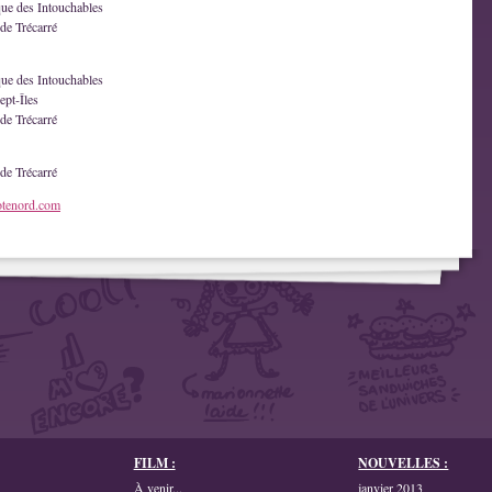
que des Intouchables
de Trécarré
que des Intouchables
ept-Îles
de Trécarré
de Trécarré
otenord.com
FILM :
NOUVELLES :
À venir...
janvier 2013