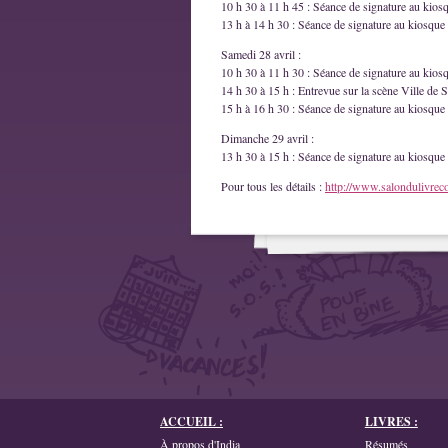
10 h 30 à 11 h 45 : Séance de signature au kios
13 h à 14 h 30 : Séance de signature au kiosque 
Samedi 28 avril :
10 h 30 à 11 h 30 : Séance de signature au kios
14 h 30 à 15 h : Entrevue sur la scène Ville de S
15 h à 16 h 30 : Séance de signature au kiosque 
Dimanche 29 avril :
13 h 30 à 15 h : Séance de signature au kiosque 
Pour tous les détails :
http://www.salondulivrec
ACCUEIL :
LIVRES :
À propos d'India
Résumés