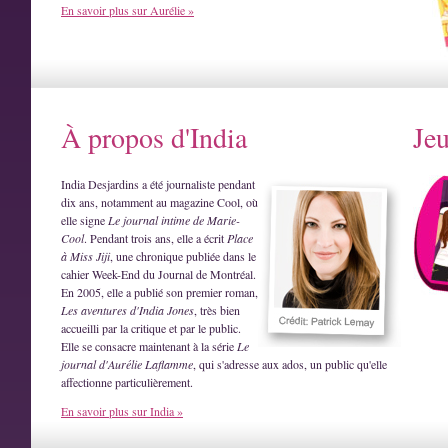
En savoir plus sur Aurélie »
À propos d'India
Je
India Desjardins a été journaliste pendant
dix ans, notamment au magazine Cool, où
elle signe
Le journal intime de Marie-
Cool
. Pendant trois ans, elle a écrit
Place
à Miss Jiji
, une chronique publiée dans le
cahier Week-End du Journal de Montréal.
En 2005, elle a publié son premier roman,
Les aventures d'India Jones
, très bien
accueilli par la critique et par le public.
Elle se consacre maintenant à la série
Le
journal d'Aurélie Laflamme
, qui s'adresse aux ados, un public qu'elle
affectionne particulièrement.
En savoir plus sur India »