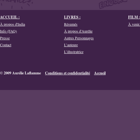
ACCUEIL :
LIVRES :
FILM :
À propos d'India
Résumés
À venir.
Info (FAQ)
À propos d’Aurélie
Presse
Autres Personnages
Contact
L’auteure
L’illustratrice
© 2009 Aurélie Laflamme
Conditions et confidentialité
Accueil