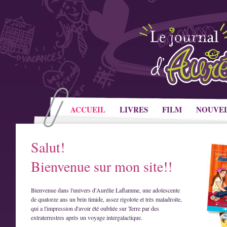
ACCUEIL
LIVRES
FILM
NOUVE
Salut!
Bienvenue sur mon site!!
Bienvenue dans l'univers d'Aurélie Laflamme, une adolescente
de quatorze ans un brin timide, assez rigolote et très maladroite,
qui a l'impression d'avoir été oubliée sur Terre par des
extraterrestres après un voyage intergalactique.