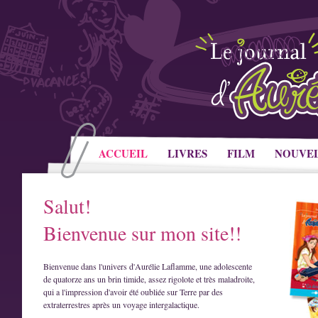
ACCUEIL
LIVRES
FILM
NOUVE
Salut!
Bienvenue sur mon site!!
Bienvenue dans l'univers d'Aurélie Laflamme, une adolescente
de quatorze ans un brin timide, assez rigolote et très maladroite,
qui a l'impression d'avoir été oubliée sur Terre par des
extraterrestres après un voyage intergalactique.