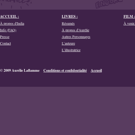
ACCUEIL :
LIVRES :
FILM :
À propos d'India
Résumés
À venir.
Info (FAQ)
À propos d’Aurélie
Presse
Autres Personnages
Contact
L’auteure
L’illustratrice
© 2009 Aurélie Laflamme
Conditions et confidentialité
Accueil