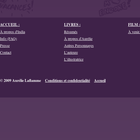
ACCUEIL :
LIVRES :
FILM :
À propos d'India
Résumés
À venir.
Info (FAQ)
À propos d’Aurélie
Presse
Autres Personnages
Contact
L’auteure
L’illustratrice
© 2009 Aurélie Laflamme
Conditions et confidentialité
Accueil