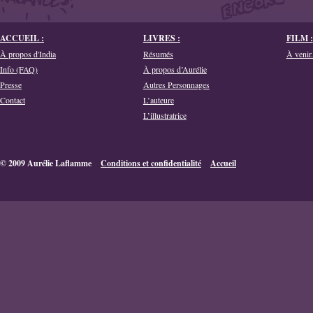
ACCUEIL :
LIVRES :
FILM :
À propos d'India
Résumés
À venir.
Info (FAQ)
À propos d’Aurélie
Presse
Autres Personnages
Contact
L’auteure
L’illustratrice
© 2009 Aurélie Laflamme
Conditions et confidentialité
Accueil