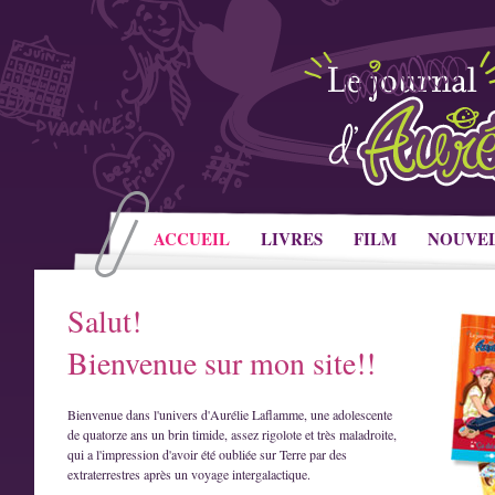
ACCUEIL
LIVRES
FILM
NOUVE
Salut!
Bienvenue sur mon site!!
Bienvenue dans l'univers d'Aurélie Laflamme, une adolescente
de quatorze ans un brin timide, assez rigolote et très maladroite,
qui a l'impression d'avoir été oubliée sur Terre par des
extraterrestres après un voyage intergalactique.