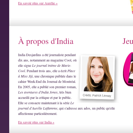
En savoir plus sur Aurélie »
À propos d'India
Je
India Desjardins a été journaliste pendant
dix ans, notamment au magazine Cool, où
elle signe
Le journal intime de Marie-
Cool
. Pendant trois ans, elle a écrit
Place
à Miss Jiji
, une chronique publiée dans le
cahier Week-End du Journal de Montréal.
En 2005, elle a publié son premier roman,
Les aventures d'India Jones
, très bien
accueilli par la critique et par le public.
Elle se consacre maintenant à la série
Le
journal d'Aurélie Laflamme
, qui s'adresse aux ados, un public qu'elle
affectionne particulièrement.
En savoir plus sur India »