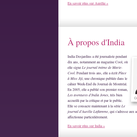
En savoir plus sur Aurélie »
À propos d'India
India Desjardins a été journaliste pendant
dix ans, notamment au magazine Cool, où
elle signe
Le journal intime de Marie-
Cool
. Pendant trois ans, elle a écrit
Place
à Miss Jiji
, une chronique publiée dans le
cahier Week-End du Journal de Montréal.
En 2005, elle a publié son premier roman,
Les aventures d'India Jones
, très bien
accueilli par la critique et par le public.
Elle se consacre maintenant à la série
Le
journal d'Aurélie Laflamme
, qui s'adresse aux a
affectionne particulièrement.
En savoir plus sur India »