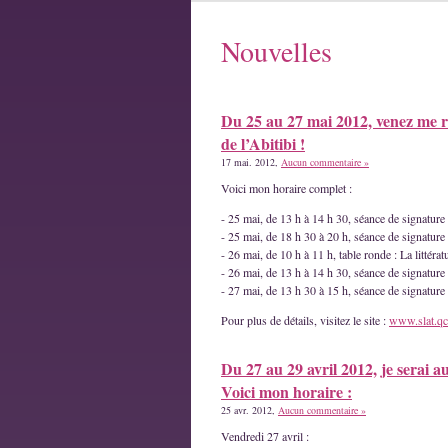
Nouvelles
Du 25 au 27 mai 2012, venez me r
de l’Abitibi !
17 mai. 2012,
Aucun commentaire »
Voici mon horaire complet :
- 25 mai, de 13 h à 14 h 30, séance de signatur
- 25 mai, de 18 h 30 à 20 h, séance de signature
- 26 mai, de 10 h à 11 h, table ronde : La littéra
- 26 mai, de 13 h à 14 h 30, séance de signature
- 27 mai, de 13 h 30 à 15 h, séance de signatur
Pour plus de détails, visitez le site :
www.slat.qc
Du 27 au 29 avril 2012, je serai a
Voici mon horaire :
25 avr. 2012,
Aucun commentaire »
Vendredi 27 avril :