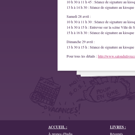
10 h 30 à 11 h 45 : Séance de signature au kios
13 h à 14 h 30 : Séance de signature au kiosque 
Samedi 28 avril :
10 h 30 à 11 h 30 : Séance de signature au kios
14 h 30 à 15 h : Entrevue sur la scène Ville de S
15 h à 16 h 30 : Séance de signature au kiosque 
Dimanche 29 avril :
13 h 30 à 15 h : Séance de signature au kiosque 
Pour tous les détails :
http://www.salondulivrec
ACCUEIL :
LIVRES :
À propos d'India
Résumés