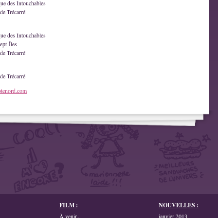
que des Intouchables
de Trécarré
que des Intouchables
ept-Îles
de Trécarré
de Trécarré
otenord.com
FILM :
NOUVELLES :
À venir...
janvier 2013