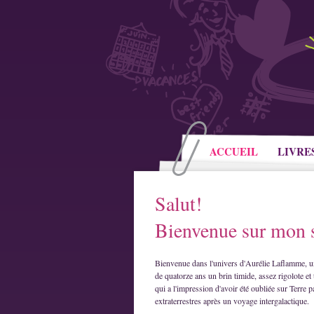
ACCUEIL
LIVRE
Salut!
Bienvenue sur mon s
Bienvenue dans l'univers d'Aurélie Laflamme, u
de quatorze ans un brin timide, assez rigolote et 
qui a l'impression d'avoir été oubliée sur Terre p
extraterrestres après un voyage intergalactique.