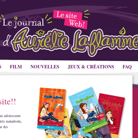
S
FILM
NOUVELLES
JEUX & CRÉATIONS
FAQ
ite!!
ne adolescente
très maladroite,
ar des