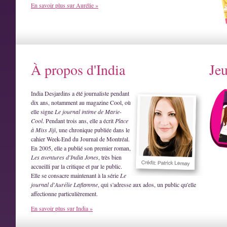
En savoir plus sur Aurélie »
À propos d'India
Je
India Desjardins a été journaliste pendant
dix ans, notamment au magazine Cool, où
elle signe
Le journal intime de Marie-
Cool
. Pendant trois ans, elle a écrit
Place
à Miss Jiji
, une chronique publiée dans le
cahier Week-End du Journal de Montréal.
En 2005, elle a publié son premier roman,
Les aventures d'India Jones
, très bien
accueilli par la critique et par le public.
Elle se consacre maintenant à la série
Le
journal d'Aurélie Laflamme
, qui s'adresse aux ados, un public qu'elle
affectionne particulièrement.
En savoir plus sur India »