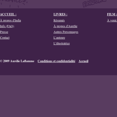
ACCUEIL :
LIVRES :
FILM :
À propos d'India
Résumés
À venir.
Info (FAQ)
À propos d’Aurélie
Presse
Autres Personnages
Contact
L’auteure
L’illustratrice
© 2009 Aurélie Laflamme
Conditions et confidentialité
Accueil