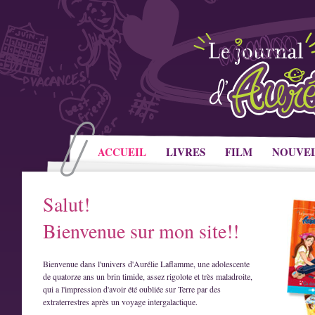
ACCUEIL
LIVRES
FILM
NOUVE
Salut!
Bienvenue sur mon site!!
Bienvenue dans l'univers d'Aurélie Laflamme, une adolescente
de quatorze ans un brin timide, assez rigolote et très maladroite,
qui a l'impression d'avoir été oubliée sur Terre par des
extraterrestres après un voyage intergalactique.