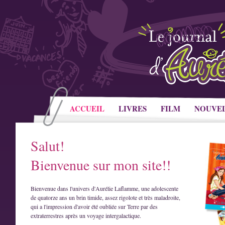
ACCUEIL
LIVRES
FILM
NOUVE
Salut!
Bienvenue sur mon site!!
Bienvenue dans l'univers d'Aurélie Laflamme, une adolescente
de quatorze ans un brin timide, assez rigolote et très maladroite,
qui a l'impression d'avoir été oubliée sur Terre par des
extraterrestres après un voyage intergalactique.