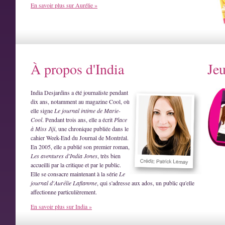
En savoir plus sur Aurélie »
À propos d'India
Je
India Desjardins a été journaliste pendant
dix ans, notamment au magazine Cool, où
elle signe
Le journal intime de Marie-
Cool
. Pendant trois ans, elle a écrit
Place
à Miss Jiji
, une chronique publiée dans le
cahier Week-End du Journal de Montréal.
En 2005, elle a publié son premier roman,
Les aventures d'India Jones
, très bien
accueilli par la critique et par le public.
Elle se consacre maintenant à la série
Le
journal d'Aurélie Laflamme
, qui s'adresse aux ados, un public qu'elle
affectionne particulièrement.
En savoir plus sur India »