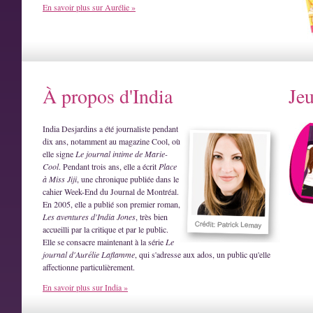
En savoir plus sur Aurélie »
À propos d'India
Je
India Desjardins a été journaliste pendant
dix ans, notamment au magazine Cool, où
elle signe
Le journal intime de Marie-
Cool
. Pendant trois ans, elle a écrit
Place
à Miss Jiji
, une chronique publiée dans le
cahier Week-End du Journal de Montréal.
En 2005, elle a publié son premier roman,
Les aventures d'India Jones
, très bien
accueilli par la critique et par le public.
Elle se consacre maintenant à la série
Le
journal d'Aurélie Laflamme
, qui s'adresse aux ados, un public qu'elle
affectionne particulièrement.
En savoir plus sur India »