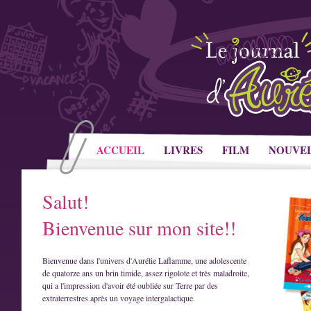
ACCUEIL
LIVRES
FILM
NOUVE
Salut!
Bienvenue sur mon site!!
Bienvenue dans l'univers d'Aurélie Laflamme, une adolescente
de quatorze ans un brin timide, assez rigolote et très maladroite,
qui a l'impression d'avoir été oubliée sur Terre par des
extraterrestres après un voyage intergalactique.