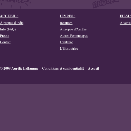
ACCUEIL :
LIVRES :
FILM :
À propos d'India
Résumés
À venir.
Info (FAQ)
À propos d’Aurélie
Presse
Autres Personnages
Contact
L’auteure
L’illustratrice
© 2009 Aurélie Laflamme
Conditions et confidentialité
Accueil