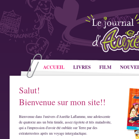
ACCUEIL
LIVRES
FILM
NOUVE
Salut!
Bienvenue sur mon site!!
Bienvenue dans l'univers d'Aurélie Laflamme, une adolescente
de quatorze ans un brin timide, assez rigolote et très maladroite,
qui a l'impression d'avoir été oubliée sur Terre par des
extraterrestres après un voyage intergalactique.