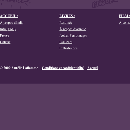
ACCUEIL :
LIVRES :
FILM :
À propos d'India
Résumés
À venir.
Info (FAQ)
À propos d’Aurélie
Presse
Autres Personnages
Contact
L’auteure
L’illustratrice
© 2009 Aurélie Laflamme
Conditions et confidentialité
Accueil