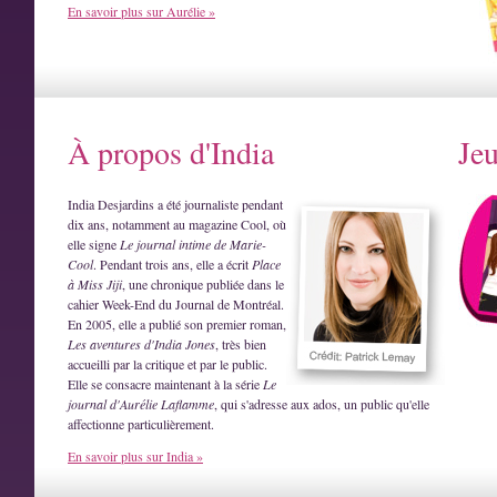
En savoir plus sur Aurélie »
À propos d'India
Je
India Desjardins a été journaliste pendant
dix ans, notamment au magazine Cool, où
elle signe
Le journal intime de Marie-
Cool
. Pendant trois ans, elle a écrit
Place
à Miss Jiji
, une chronique publiée dans le
cahier Week-End du Journal de Montréal.
En 2005, elle a publié son premier roman,
Les aventures d'India Jones
, très bien
accueilli par la critique et par le public.
Elle se consacre maintenant à la série
Le
journal d'Aurélie Laflamme
, qui s'adresse aux ados, un public qu'elle
affectionne particulièrement.
En savoir plus sur India »