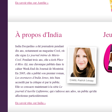
En savoir plus sur Aurélie »
À propos d'India
Je
India Desjardins a été journaliste pendant
dix ans, notamment au magazine Cool, où
elle signe
Le journal intime de Marie-
Cool
. Pendant trois ans, elle a écrit
Place
à Miss Jiji
, une chronique publiée dans le
cahier Week-End du Journal de Montréal.
En 2005, elle a publié son premier roman,
Les aventures d'India Jones
, très bien
accueilli par la critique et par le public.
Elle se consacre maintenant à la série
Le
journal d'Aurélie Laflamme
, qui s'adresse aux ados, un public qu'elle
affectionne particulièrement.
En savoir plus sur India »