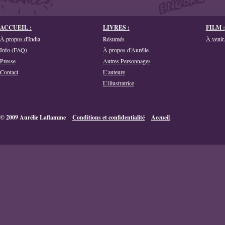
ACCUEIL :
LIVRES :
FILM :
À propos d'India
Résumés
À venir.
Info (FAQ)
À propos d’Aurélie
Presse
Autres Personnages
Contact
L’auteure
L’illustratrice
© 2009 Aurélie Laflamme
Conditions et confidentialité
Accueil