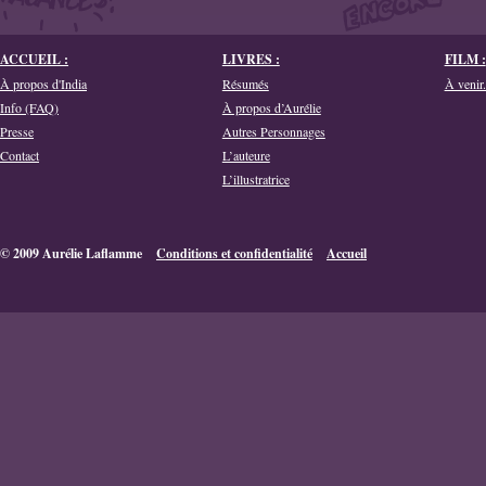
ACCUEIL :
LIVRES :
FILM :
À propos d'India
Résumés
À venir.
Info (FAQ)
À propos d’Aurélie
Presse
Autres Personnages
Contact
L’auteure
L’illustratrice
© 2009 Aurélie Laflamme
Conditions et confidentialité
Accueil