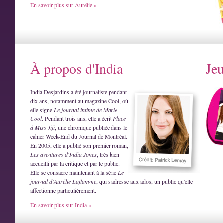
En savoir plus sur Aurélie »
À propos d'India
Je
India Desjardins a été journaliste pendant
dix ans, notamment au magazine Cool, où
elle signe
Le journal intime de Marie-
Cool
. Pendant trois ans, elle a écrit
Place
à Miss Jiji
, une chronique publiée dans le
cahier Week-End du Journal de Montréal.
En 2005, elle a publié son premier roman,
Les aventures d'India Jones
, très bien
accueilli par la critique et par le public.
Elle se consacre maintenant à la série
Le
journal d'Aurélie Laflamme
, qui s'adresse aux ados, un public qu'elle
affectionne particulièrement.
En savoir plus sur India »