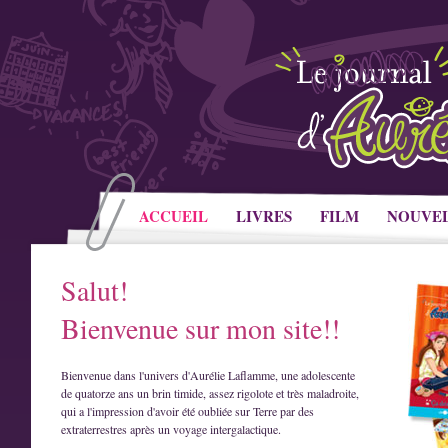
ACCUEIL
LIVRES
FILM
NOUVE
Salut!
Bienvenue sur mon site!!
Bienvenue dans l'univers d'Aurélie Laflamme, une adolescente
de quatorze ans un brin timide, assez rigolote et très maladroite,
qui a l'impression d'avoir été oubliée sur Terre par des
extraterrestres après un voyage intergalactique.