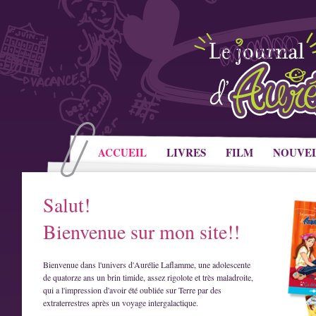
ACCUEIL
LIVRES
FILM
NOUVE
Salut!
Bienvenue sur mon site!!
Bienvenue dans l'univers d'Aurélie Laflamme, une adolescente
de quatorze ans un brin timide, assez rigolote et très maladroite,
qui a l'impression d'avoir été oubliée sur Terre par des
extraterrestres après un voyage intergalactique.