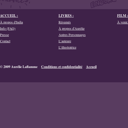
ACCUEIL :
LIVRES :
FILM :
À propos d'India
Résumés
À venir.
Info (FAQ)
À propos d’Aurélie
Presse
Autres Personnages
Contact
L’auteure
L’illustratrice
© 2009 Aurélie Laflamme
Conditions et confidentialité
Accueil