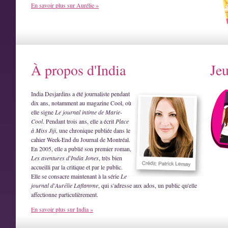
En savoir plus sur Aurélie »
À propos d'India
Je
India Desjardins a été journaliste pendant
dix ans, notamment au magazine Cool, où
elle signe
Le journal intime de Marie-
Cool
. Pendant trois ans, elle a écrit
Place
à Miss Jiji
, une chronique publiée dans le
cahier Week-End du Journal de Montréal.
En 2005, elle a publié son premier roman,
Les aventures d'India Jones
, très bien
accueilli par la critique et par le public.
Elle se consacre maintenant à la série
Le
journal d'Aurélie Laflamme
, qui s'adresse aux ados, un public qu'elle
affectionne particulièrement.
En savoir plus sur India »