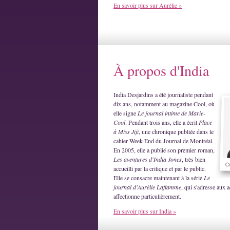
En savoir plus sur Aurélie »
À propos d'India
India Desjardins a été journaliste pendant
dix ans, notamment au magazine Cool, où
elle signe
Le journal intime de Marie-
Cool
. Pendant trois ans, elle a écrit
Place
à Miss Jiji
, une chronique publiée dans le
cahier Week-End du Journal de Montréal.
En 2005, elle a publié son premier roman,
Les aventures d'India Jones
, très bien
accueilli par la critique et par le public.
Elle se consacre maintenant à la série
Le
journal d'Aurélie Laflamme
, qui s'adresse aux a
affectionne particulièrement.
En savoir plus sur India »