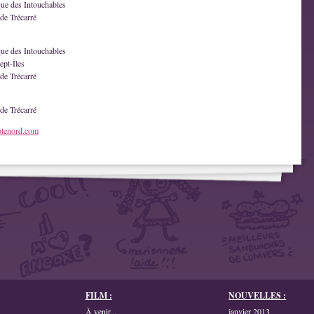
que des Intouchables
de Trécarré
que des Intouchables
ept-Îles
de Trécarré
de Trécarré
otenord.com
FILM :
NOUVELLES :
À venir...
janvier 2013