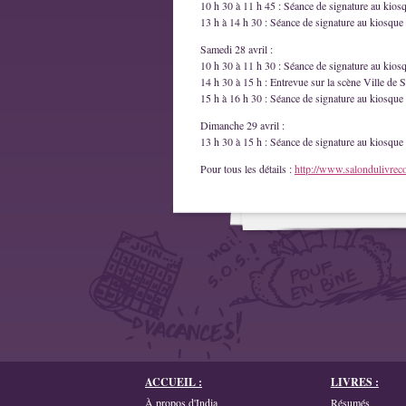
10 h 30 à 11 h 45 : Séance de signature au kios
13 h à 14 h 30 : Séance de signature au kiosque 
Samedi 28 avril :
10 h 30 à 11 h 30 : Séance de signature au kios
14 h 30 à 15 h : Entrevue sur la scène Ville de S
15 h à 16 h 30 : Séance de signature au kiosque 
Dimanche 29 avril :
13 h 30 à 15 h : Séance de signature au kiosque 
Pour tous les détails :
http://www.salondulivrec
ACCUEIL :
LIVRES :
À propos d'India
Résumés