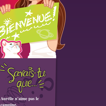
Aurélie n'aime pas le
camping.