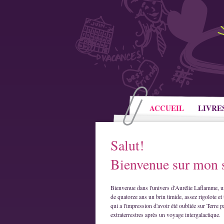
ACCUEIL
LIVRE
Salut!
Bienvenue sur mon s
Bienvenue dans l'univers d'Aurélie Laflamme, u
de quatorze ans un brin timide, assez rigolote et 
qui a l'impression d'avoir été oubliée sur Terre p
extraterrestres après un voyage intergalactique.