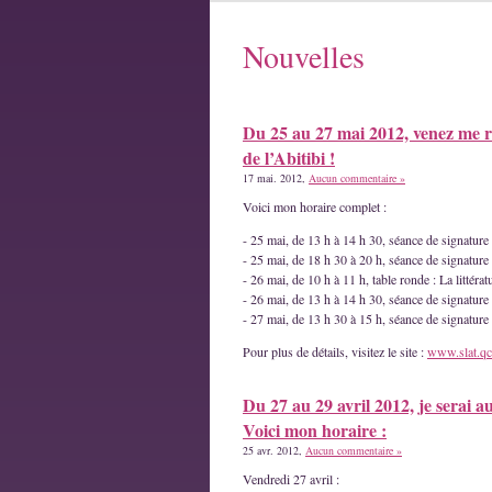
Nouvelles
Du 25 au 27 mai 2012, venez me r
de l’Abitibi !
17 mai. 2012,
Aucun commentaire »
Voici mon horaire complet :
- 25 mai, de 13 h à 14 h 30, séance de signatur
- 25 mai, de 18 h 30 à 20 h, séance de signature
- 26 mai, de 10 h à 11 h, table ronde : La littéra
- 26 mai, de 13 h à 14 h 30, séance de signature
- 27 mai, de 13 h 30 à 15 h, séance de signatur
Pour plus de détails, visitez le site :
www.slat.qc
Du 27 au 29 avril 2012, je serai a
Voici mon horaire :
25 avr. 2012,
Aucun commentaire »
Vendredi 27 avril :