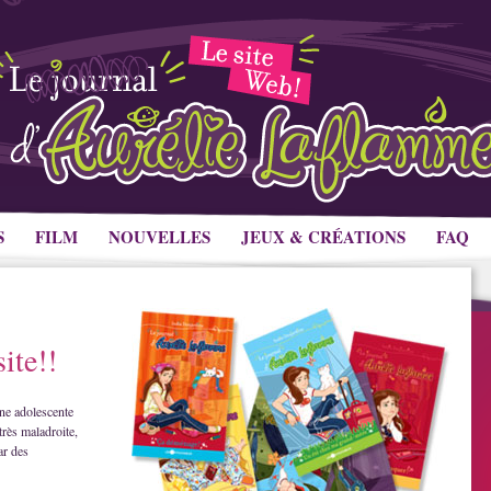
S
FILM
NOUVELLES
JEUX & CRÉATIONS
FAQ
ite!!
ne adolescente
très maladroite,
ar des