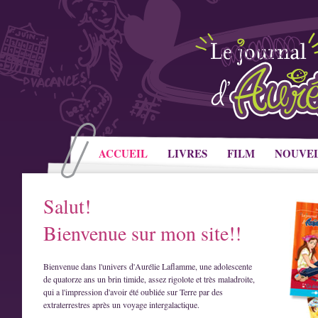
ACCUEIL
LIVRES
FILM
NOUVE
Salut!
Bienvenue sur mon site!!
Bienvenue dans l'univers d'Aurélie Laflamme, une adolescente
de quatorze ans un brin timide, assez rigolote et très maladroite,
qui a l'impression d'avoir été oubliée sur Terre par des
extraterrestres après un voyage intergalactique.