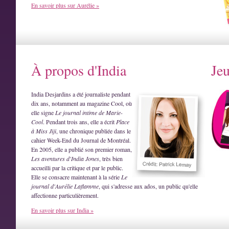
En savoir plus sur Aurélie »
À propos d'India
Je
India Desjardins a été journaliste pendant
dix ans, notamment au magazine Cool, où
elle signe
Le journal intime de Marie-
Cool
. Pendant trois ans, elle a écrit
Place
à Miss Jiji
, une chronique publiée dans le
cahier Week-End du Journal de Montréal.
En 2005, elle a publié son premier roman,
Les aventures d'India Jones
, très bien
accueilli par la critique et par le public.
Elle se consacre maintenant à la série
Le
journal d'Aurélie Laflamme
, qui s'adresse aux ados, un public qu'elle
affectionne particulièrement.
En savoir plus sur India »