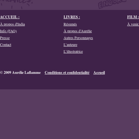
ACCUEIL :
LIVRES :
FILM :
À propos d'India
Résumés
À venir.
Info (FAQ)
À propos d’Aurélie
Presse
Autres Personnages
Contact
L’auteure
L’illustratrice
© 2009 Aurélie Laflamme
Conditions et confidentialité
Accueil