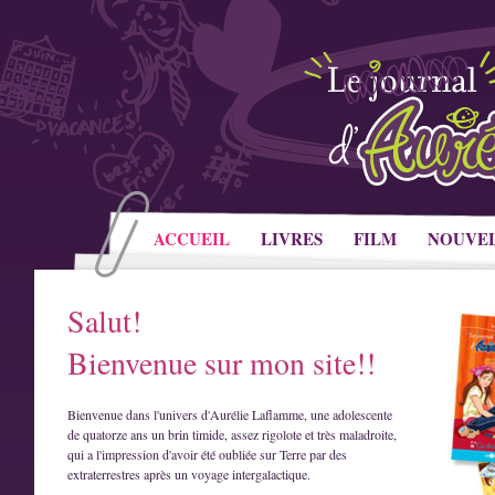
ACCUEIL
LIVRES
FILM
NOUVE
Salut!
Bienvenue sur mon site!!
Bienvenue dans l'univers d'Aurélie Laflamme, une adolescente
de quatorze ans un brin timide, assez rigolote et très maladroite,
qui a l'impression d'avoir été oubliée sur Terre par des
extraterrestres après un voyage intergalactique.