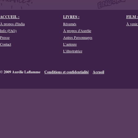
ACCUEIL :
LIVRES :
FILM :
À propos d'India
Résumés
À venir.
Info (FAQ)
À propos d’Aurélie
Presse
Autres Personnages
Contact
L’auteure
L’illustratrice
© 2009 Aurélie Laflamme
Conditions et confidentialité
Accueil