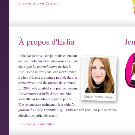
En savoir plus sur Aurélie »
À propos d'India
Je
India Desjardins a été journaliste pendant
dix ans, notamment au magazine Cool, où
elle signe
Le journal intime de Marie-
Cool
. Pendant trois ans, elle a écrit
Place
à Miss Jiji
, une chronique publiée dans le
cahier Week-End du Journal de Montréal.
En 2005, elle a publié son premier roman,
Les aventures d'India Jones
, très bien
accueilli par la critique et par le public.
Elle se consacre maintenant à la série
Le
journal d'Aurélie Laflamme
, qui s'adresse aux ados, un public qu'elle
affectionne particulièrement.
En savoir plus sur India »