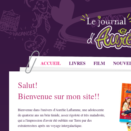
ACCUEIL
LIVRES
FILM
NOUVE
Salut!
Bienvenue sur mon site!!
Bienvenue dans l'univers d'Aurélie Laflamme, une adolescente
de quatorze ans un brin timide, assez rigolote et très maladroite,
qui a l'impression d'avoir été oubliée sur Terre par des
extraterrestres après un voyage intergalactique.