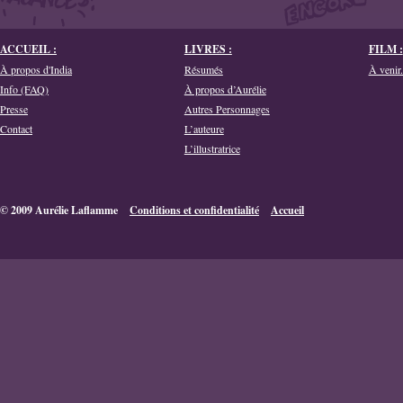
ACCUEIL :
LIVRES :
FILM :
À propos d'India
Résumés
À venir.
Info (FAQ)
À propos d’Aurélie
Presse
Autres Personnages
Contact
L’auteure
L’illustratrice
© 2009 Aurélie Laflamme
Conditions et confidentialité
Accueil