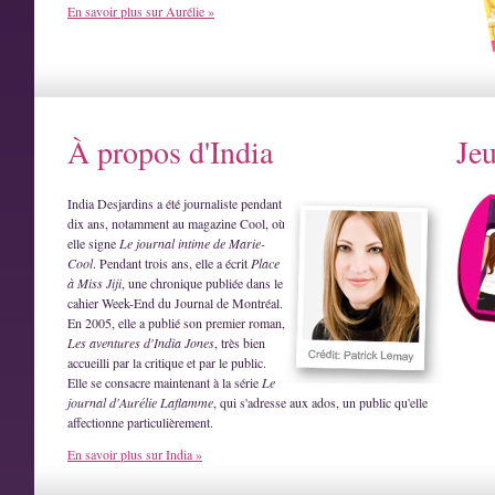
En savoir plus sur Aurélie »
À propos d'India
Je
India Desjardins a été journaliste pendant
dix ans, notamment au magazine Cool, où
elle signe
Le journal intime de Marie-
Cool
. Pendant trois ans, elle a écrit
Place
à Miss Jiji
, une chronique publiée dans le
cahier Week-End du Journal de Montréal.
En 2005, elle a publié son premier roman,
Les aventures d'India Jones
, très bien
accueilli par la critique et par le public.
Elle se consacre maintenant à la série
Le
journal d'Aurélie Laflamme
, qui s'adresse aux ados, un public qu'elle
affectionne particulièrement.
En savoir plus sur India »