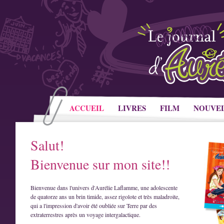
ACCUEIL
LIVRES
FILM
NOUVE
Salut!
Bienvenue sur mon site!!
Bienvenue dans l'univers d'Aurélie Laflamme, une adolescente
de quatorze ans un brin timide, assez rigolote et très maladroite,
qui a l'impression d'avoir été oubliée sur Terre par des
extraterrestres après un voyage intergalactique.