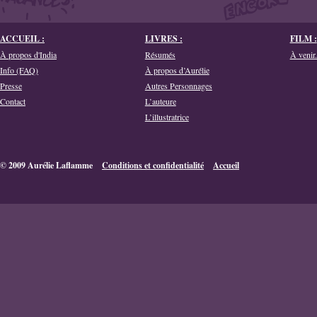
ACCUEIL :
LIVRES :
FILM :
À propos d'India
Résumés
À venir.
Info (FAQ)
À propos d’Aurélie
Presse
Autres Personnages
Contact
L’auteure
L’illustratrice
© 2009 Aurélie Laflamme
Conditions et confidentialité
Accueil