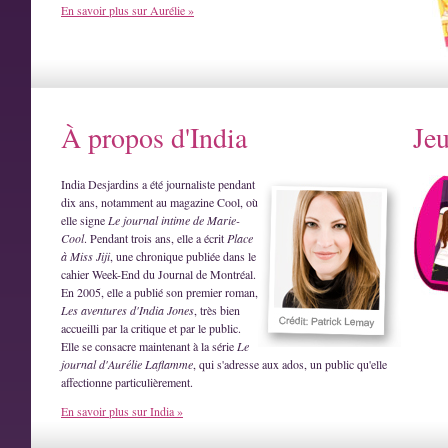
En savoir plus sur Aurélie »
À propos d'India
Je
India Desjardins a été journaliste pendant
dix ans, notamment au magazine Cool, où
elle signe
Le journal intime de Marie-
Cool
. Pendant trois ans, elle a écrit
Place
à Miss Jiji
, une chronique publiée dans le
cahier Week-End du Journal de Montréal.
En 2005, elle a publié son premier roman,
Les aventures d'India Jones
, très bien
accueilli par la critique et par le public.
Elle se consacre maintenant à la série
Le
journal d'Aurélie Laflamme
, qui s'adresse aux ados, un public qu'elle
affectionne particulièrement.
En savoir plus sur India »