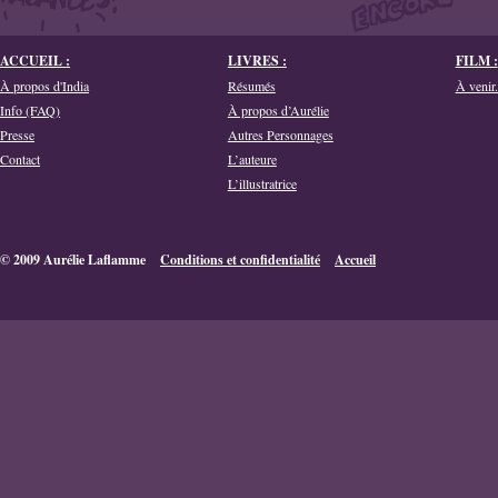
ACCUEIL :
LIVRES :
FILM :
À propos d'India
Résumés
À venir.
Info (FAQ)
À propos d’Aurélie
Presse
Autres Personnages
Contact
L’auteure
L’illustratrice
© 2009 Aurélie Laflamme
Conditions et confidentialité
Accueil