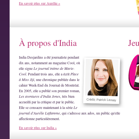
En savoir plus sur Aurélie »
À propos d'India
Je
India Desjardins a été journaliste pendant
dix ans, notamment au magazine Cool, où
elle signe
Le journal intime de Marie-
Cool
. Pendant trois ans, elle a écrit
Place
à Miss Jiji
, une chronique publiée dans le
cahier Week-End du Journal de Montréal.
En 2005, elle a publié son premier roman,
Les aventures d'India Jones
, très bien
accueilli par la critique et par le public.
Elle se consacre maintenant à la série
Le
journal d'Aurélie Laflamme
, qui s'adresse aux ados, un public qu'elle
affectionne particulièrement.
En savoir plus sur India »