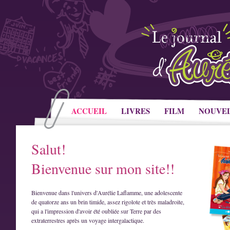
ACCUEIL
LIVRES
FILM
NOUVE
Salut!
Bienvenue sur mon site!!
Bienvenue dans l'univers d'Aurélie Laflamme, une adolescente
de quatorze ans un brin timide, assez rigolote et très maladroite,
qui a l'impression d'avoir été oubliée sur Terre par des
extraterrestres après un voyage intergalactique.