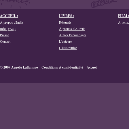
ACCUEIL :
LIVRES :
FILM :
À propos d'India
Résumés
À venir.
Info (FAQ)
À propos d’Aurélie
Presse
Autres Personnages
Contact
L’auteure
L’illustratrice
© 2009 Aurélie Laflamme
Conditions et confidentialité
Accueil