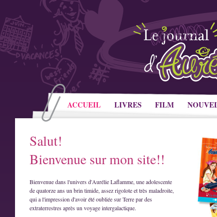
ACCUEIL
LIVRES
FILM
NOUVE
Salut!
Bienvenue sur mon site!!
Bienvenue dans l'univers d'Aurélie Laflamme, une adolescente
de quatorze ans un brin timide, assez rigolote et très maladroite,
qui a l'impression d'avoir été oubliée sur Terre par des
extraterrestres après un voyage intergalactique.