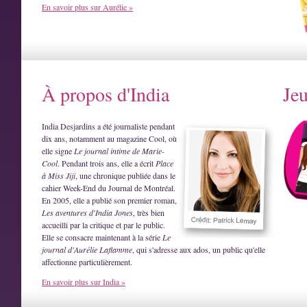
En savoir plus sur Aurélie »
À propos d'India
Je
India Desjardins a été journaliste pendant
dix ans, notamment au magazine Cool, où
elle signe
Le journal intime de Marie-
Cool
. Pendant trois ans, elle a écrit
Place
à Miss Jiji
, une chronique publiée dans le
cahier Week-End du Journal de Montréal.
En 2005, elle a publié son premier roman,
Les aventures d'India Jones
, très bien
accueilli par la critique et par le public.
Elle se consacre maintenant à la série
Le
journal d'Aurélie Laflamme
, qui s'adresse aux ados, un public qu'elle
affectionne particulièrement.
En savoir plus sur India »