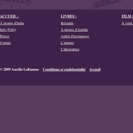
ACCUEIL :
LIVRES :
FILM :
À propos d'India
Résumés
À venir.
Info (FAQ)
À propos d’Aurélie
Presse
Autres Personnages
Contact
L’auteure
L’illustratrice
© 2009 Aurélie Laflamme
Conditions et confidentialité
Accueil