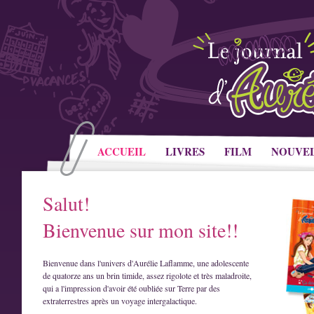
ACCUEIL
LIVRES
FILM
NOUVE
Salut!
Bienvenue sur mon site!!
Bienvenue dans l'univers d'Aurélie Laflamme, une adolescente
de quatorze ans un brin timide, assez rigolote et très maladroite,
qui a l'impression d'avoir été oubliée sur Terre par des
extraterrestres après un voyage intergalactique.