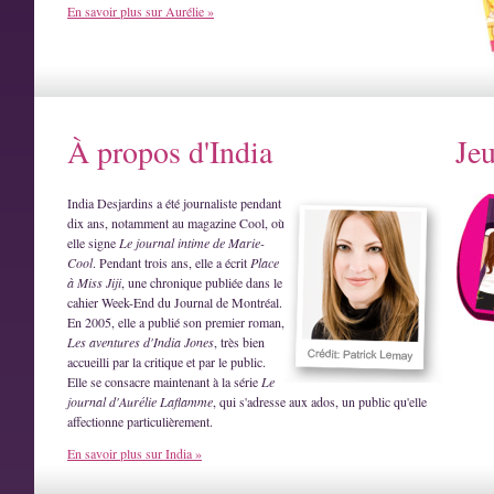
En savoir plus sur Aurélie »
À propos d'India
Je
India Desjardins a été journaliste pendant
dix ans, notamment au magazine Cool, où
elle signe
Le journal intime de Marie-
Cool
. Pendant trois ans, elle a écrit
Place
à Miss Jiji
, une chronique publiée dans le
cahier Week-End du Journal de Montréal.
En 2005, elle a publié son premier roman,
Les aventures d'India Jones
, très bien
accueilli par la critique et par le public.
Elle se consacre maintenant à la série
Le
journal d'Aurélie Laflamme
, qui s'adresse aux ados, un public qu'elle
affectionne particulièrement.
En savoir plus sur India »