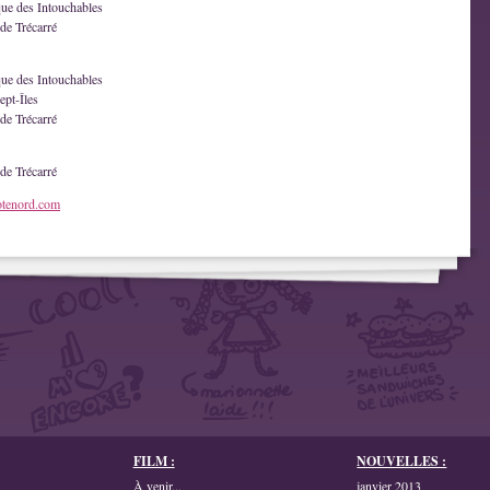
que des Intouchables
de Trécarré
que des Intouchables
ept-Îles
de Trécarré
de Trécarré
otenord.com
FILM :
NOUVELLES :
À venir...
janvier 2013