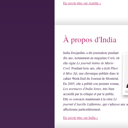
En savoir plus sur Aurélie »
À propos d'India
India Desjardins a été journaliste pendant
dix ans, notamment au magazine Cool, où
elle signe
Le journal intime de Marie-
Cool
. Pendant trois ans, elle a écrit
Place
à Miss Jiji
, une chronique publiée dans le
cahier Week-End du Journal de Montréal.
En 2005, elle a publié son premier roman,
Les aventures d'India Jones
, très bien
accueilli par la critique et par le public.
Elle se consacre maintenant à la série
Le
journal d'Aurélie Laflamme
, qui s'adresse aux a
affectionne particulièrement.
En savoir plus sur India »