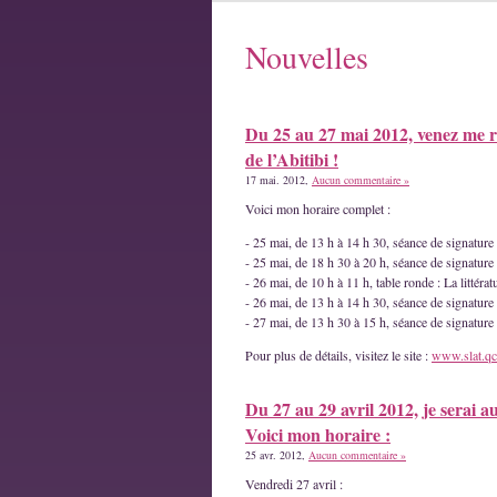
Nouvelles
Du 25 au 27 mai 2012, venez me r
de l’Abitibi !
17 mai. 2012,
Aucun commentaire »
Voici mon horaire complet :
- 25 mai, de 13 h à 14 h 30, séance de signatur
- 25 mai, de 18 h 30 à 20 h, séance de signature
- 26 mai, de 10 h à 11 h, table ronde : La littéra
- 26 mai, de 13 h à 14 h 30, séance de signature
- 27 mai, de 13 h 30 à 15 h, séance de signatur
Pour plus de détails, visitez le site :
www.slat.qc
Du 27 au 29 avril 2012, je serai a
Voici mon horaire :
25 avr. 2012,
Aucun commentaire »
Vendredi 27 avril :