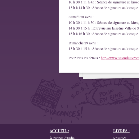
10 h 30 à 11 h 45 : Séance de signature au kios
13 h à 14 h 30 : Séance de signature au kiosque 
Samedi 28 avril :
10 h 30 à 11 h 30 : Séance de signature au kios
14 h 30 à 15 h : Entrevue sur la scène Ville de S
15 h à 16 h 30 : Séance de signature au kiosque 
Dimanche 29 avril :
13 h 30 à 15 h : Séance de signature au kiosque 
Pour tous les détails :
http://www.salondulivrec
ACCUEIL :
LIVRES :
À propos d'India
Résumés