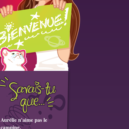
Aurélie n'aime pas le
camping.