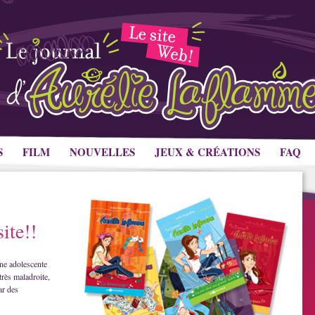
S
FILM
NOUVELLES
JEUX & CRÉATIONS
FAQ
ite!!
ne adolescente
très maladroite,
ar des