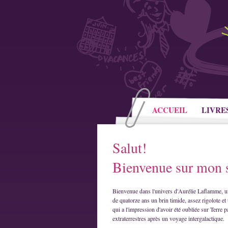
ACCUEIL
LIVRE
Salut!
Bienvenue sur mon s
Bienvenue dans l'univers d'Aurélie Laflamme, u
de quatorze ans un brin timide, assez rigolote et 
qui a l'impression d'avoir été oubliée sur Terre p
extraterrestres après un voyage intergalactique.