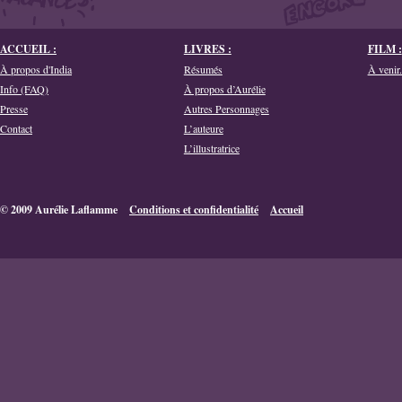
ACCUEIL :
LIVRES :
FILM :
À propos d'India
Résumés
À venir.
Info (FAQ)
À propos d’Aurélie
Presse
Autres Personnages
Contact
L’auteure
L’illustratrice
© 2009 Aurélie Laflamme
Conditions et confidentialité
Accueil