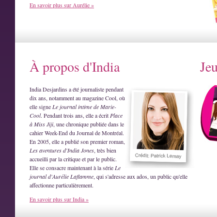
En savoir plus sur Aurélie »
À propos d'India
Je
India Desjardins a été journaliste pendant
dix ans, notamment au magazine Cool, où
elle signe
Le journal intime de Marie-
Cool
. Pendant trois ans, elle a écrit
Place
à Miss Jiji
, une chronique publiée dans le
cahier Week-End du Journal de Montréal.
En 2005, elle a publié son premier roman,
Les aventures d'India Jones
, très bien
accueilli par la critique et par le public.
Elle se consacre maintenant à la série
Le
journal d'Aurélie Laflamme
, qui s'adresse aux ados, un public qu'elle
affectionne particulièrement.
En savoir plus sur India »