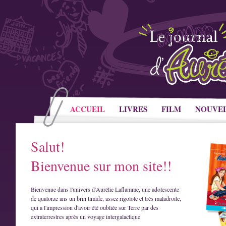
ACCUEIL
LIVRES
FILM
NOUVE
Salut!
Bienvenue sur mon site!!
Bienvenue dans l'univers d'Aurélie Laflamme, une adolescente
de quatorze ans un brin timide, assez rigolote et très maladroite,
qui a l'impression d'avoir été oubliée sur Terre par des
extraterrestres après un voyage intergalactique.