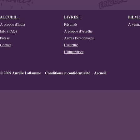
ACCUEIL :
LIVRES :
FILM :
À propos d'India
Résumés
À venir.
Info (FAQ)
À propos d’Aurélie
Presse
Autres Personnages
Contact
L’auteure
L’illustratrice
© 2009 Aurélie Laflamme
Conditions et confidentialité
Accueil