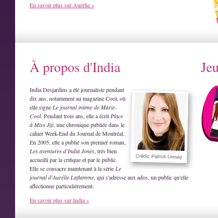
En savoir plus sur Aurélie »
À propos d'India
Je
India Desjardins a été journaliste pendant
dix ans, notamment au magazine Cool, où
elle signe
Le journal intime de Marie-
Cool
. Pendant trois ans, elle a écrit
Place
à Miss Jiji
, une chronique publiée dans le
cahier Week-End du Journal de Montréal.
En 2005, elle a publié son premier roman,
Les aventures d'India Jones
, très bien
accueilli par la critique et par le public.
Elle se consacre maintenant à la série
Le
journal d'Aurélie Laflamme
, qui s'adresse aux ados, un public qu'elle
affectionne particulièrement.
En savoir plus sur India »