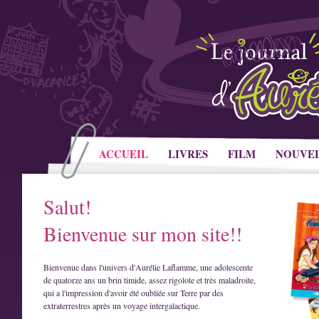
ACCUEIL
LIVRES
FILM
NOUVE
Salut!
Bienvenue sur mon site!!
Bienvenue dans l'univers d'Aurélie Laflamme, une adolescente
de quatorze ans un brin timide, assez rigolote et très maladroite,
qui a l'impression d'avoir été oubliée sur Terre par des
extraterrestres après un voyage intergalactique.