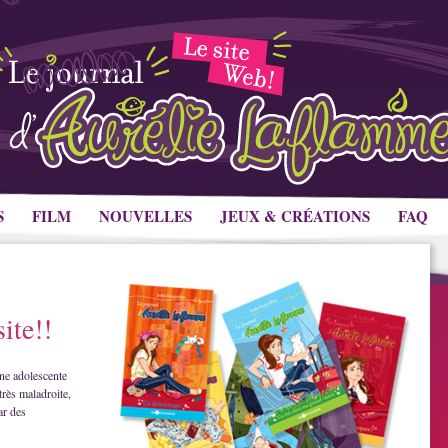
S
FILM
NOUVELLES
JEUX & CRÉATIONS
FAQ
ite!!
ne adolescente
très maladroite,
ar des