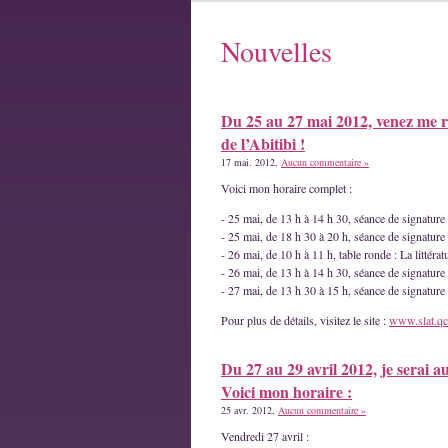
Nouvelles
Du 25 au 27 mai 2012, venez me r
de l’Abitibi !
17 mai. 2012,
Aucun commentaire »
Voici mon horaire complet :
- 25 mai, de 13 h à 14 h 30, séance de signatur
- 25 mai, de 18 h 30 à 20 h, séance de signature
- 26 mai, de 10 h à 11 h, table ronde : La littéra
- 26 mai, de 13 h à 14 h 30, séance de signature
- 27 mai, de 13 h 30 à 15 h, séance de signatur
Pour plus de détails, visitez le site :
www.slat.qc
Du 27 au 29 avril 2012, je serai a
Voici mon horaire :
25 avr. 2012,
Aucun commentaire »
Vendredi 27 avril :