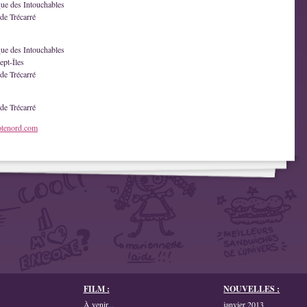
que des Intouchables
de Trécarré
que des Intouchables
ept-Îles
de Trécarré
de Trécarré
otenord.com
FILM :
NOUVELLES :
À venir...
janvier 2013