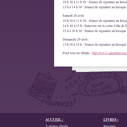
10 h 30 à 11 h 45 : Séance de signature au kios
13 h à 14 h 30 : Séance de signature au kiosque 
Samedi 28 avril :
10 h 30 à 11 h 30 : Séance de signature au kios
14 h 30 à 15 h : Entrevue sur la scène Ville de S
15 h à 16 h 30 : Séance de signature au kiosque 
Dimanche 29 avril :
13 h 30 à 15 h : Séance de signature au kiosque 
Pour tous les détails :
http://www.salondulivrec
ACCUEIL :
LIVRES :
À propos d'India
Résumés