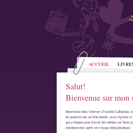
ACCUEIL
LIVRE
Salut!
Bienvenue sur mon s
Bienvenue dans l'univers d'Aurélie Laflamme, u
de quatorze ans un brin timide, assez rigolote et 
qui a l'impression d'avoir été oubliée sur Terre p
extraterrestres après un voyage intergalactique.