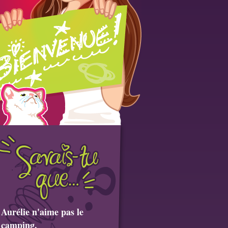
Aurélie n'aime pas le
camping.