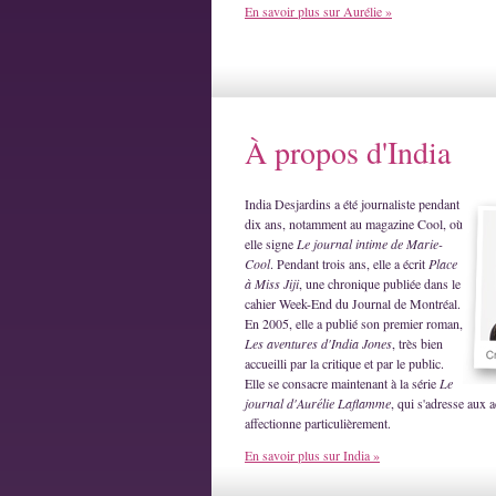
En savoir plus sur Aurélie »
À propos d'India
India Desjardins a été journaliste pendant
dix ans, notamment au magazine Cool, où
elle signe
Le journal intime de Marie-
Cool
. Pendant trois ans, elle a écrit
Place
à Miss Jiji
, une chronique publiée dans le
cahier Week-End du Journal de Montréal.
En 2005, elle a publié son premier roman,
Les aventures d'India Jones
, très bien
accueilli par la critique et par le public.
Elle se consacre maintenant à la série
Le
journal d'Aurélie Laflamme
, qui s'adresse aux a
affectionne particulièrement.
En savoir plus sur India »