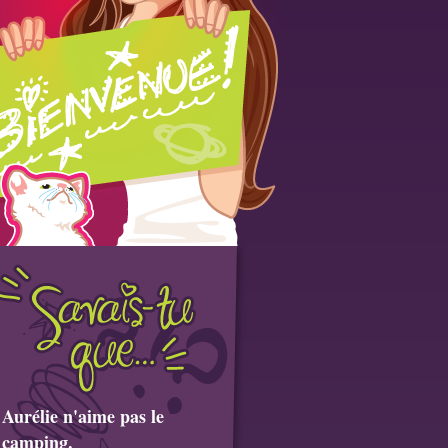
Aurélie n'aime pas le
camping.