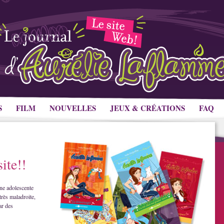
S
FILM
NOUVELLES
JEUX & CRÉATIONS
FAQ
ite!!
ne adolescente
très maladroite,
ar des