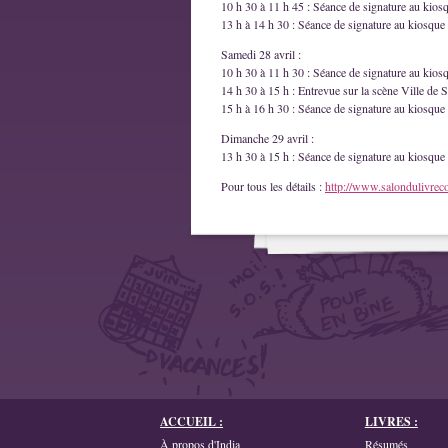
10 h 30 à 11 h 45 : Séance de signature au kios
13 h à 14 h 30 : Séance de signature au kiosque 
Samedi 28 avril :
10 h 30 à 11 h 30 : Séance de signature au kios
14 h 30 à 15 h : Entrevue sur la scène Ville de S
15 h à 16 h 30 : Séance de signature au kiosque 
Dimanche 29 avril :
13 h 30 à 15 h : Séance de signature au kiosque 
Pour tous les détails :
http://www.salondulivrec
ACCUEIL :
LIVRES :
À propos d'India
Résumés