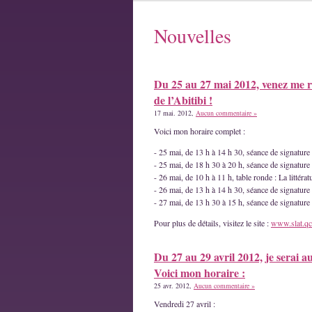
Nouvelles
Du 25 au 27 mai 2012, venez me r
de l’Abitibi !
17 mai. 2012,
Aucun commentaire »
Voici mon horaire complet :
- 25 mai, de 13 h à 14 h 30, séance de signatur
- 25 mai, de 18 h 30 à 20 h, séance de signature
- 26 mai, de 10 h à 11 h, table ronde : La littéra
- 26 mai, de 13 h à 14 h 30, séance de signature
- 27 mai, de 13 h 30 à 15 h, séance de signatur
Pour plus de détails, visitez le site :
www.slat.qc
Du 27 au 29 avril 2012, je serai a
Voici mon horaire :
25 avr. 2012,
Aucun commentaire »
Vendredi 27 avril :