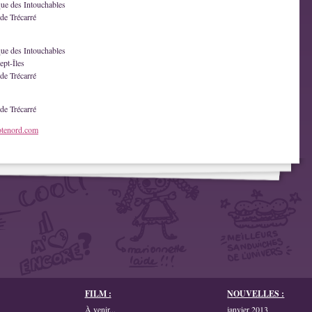
que des Intouchables
de Trécarré
que des Intouchables
ept-Îles
de Trécarré
de Trécarré
otenord.com
FILM :
NOUVELLES :
À venir...
janvier 2013