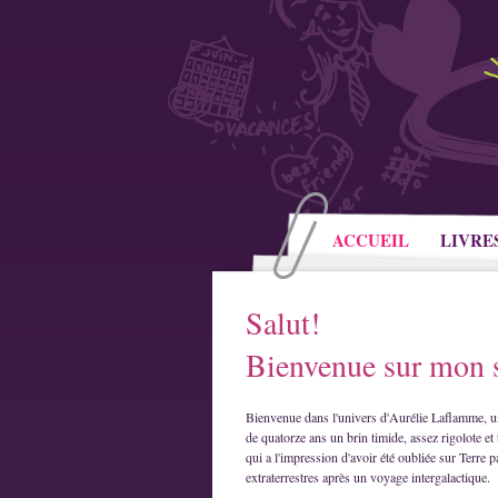
ACCUEIL
LIVRE
Salut!
Bienvenue sur mon s
Bienvenue dans l'univers d'Aurélie Laflamme, u
de quatorze ans un brin timide, assez rigolote et 
qui a l'impression d'avoir été oubliée sur Terre p
extraterrestres après un voyage intergalactique.