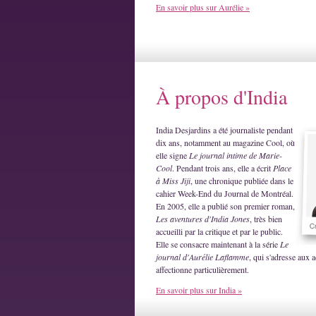
En savoir plus sur Aurélie »
À propos d'India
India Desjardins a été journaliste pendant
dix ans, notamment au magazine Cool, où
elle signe
Le journal intime de Marie-
Cool
. Pendant trois ans, elle a écrit
Place
à Miss Jiji
, une chronique publiée dans le
cahier Week-End du Journal de Montréal.
En 2005, elle a publié son premier roman,
Les aventures d'India Jones
, très bien
accueilli par la critique et par le public.
Elle se consacre maintenant à la série
Le
journal d'Aurélie Laflamme
, qui s'adresse aux a
affectionne particulièrement.
En savoir plus sur India »