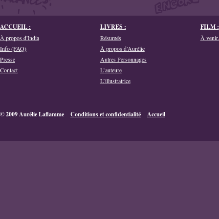
ACCUEIL :
LIVRES :
FILM :
À propos d'India
Résumés
À venir.
Info (FAQ)
À propos d’Aurélie
Presse
Autres Personnages
Contact
L’auteure
L’illustratrice
© 2009 Aurélie Laflamme
Conditions et confidentialité
Accueil