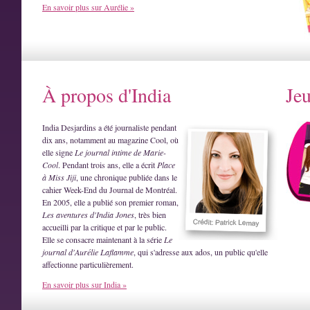
En savoir plus sur Aurélie »
À propos d'India
Je
India Desjardins a été journaliste pendant
dix ans, notamment au magazine Cool, où
elle signe
Le journal intime de Marie-
Cool
. Pendant trois ans, elle a écrit
Place
à Miss Jiji
, une chronique publiée dans le
cahier Week-End du Journal de Montréal.
En 2005, elle a publié son premier roman,
Les aventures d'India Jones
, très bien
accueilli par la critique et par le public.
Elle se consacre maintenant à la série
Le
journal d'Aurélie Laflamme
, qui s'adresse aux ados, un public qu'elle
affectionne particulièrement.
En savoir plus sur India »