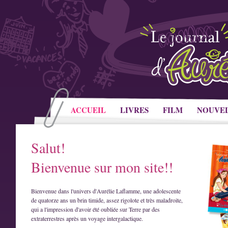
ACCUEIL
LIVRES
FILM
NOUVE
Salut!
Bienvenue sur mon site!!
Bienvenue dans l'univers d'Aurélie Laflamme, une adolescente
de quatorze ans un brin timide, assez rigolote et très maladroite,
qui a l'impression d'avoir été oubliée sur Terre par des
extraterrestres après un voyage intergalactique.