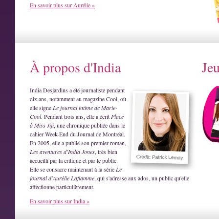
En savoir plus sur Aurélie »
À propos d'India
Je
India Desjardins a été journaliste pendant
dix ans, notamment au magazine Cool, où
elle signe
Le journal intime de Marie-
Cool
. Pendant trois ans, elle a écrit
Place
à Miss Jiji
, une chronique publiée dans le
cahier Week-End du Journal de Montréal.
En 2005, elle a publié son premier roman,
Les aventures d'India Jones
, très bien
accueilli par la critique et par le public.
Elle se consacre maintenant à la série
Le
journal d'Aurélie Laflamme
, qui s'adresse aux ados, un public qu'elle
affectionne particulièrement.
En savoir plus sur India »