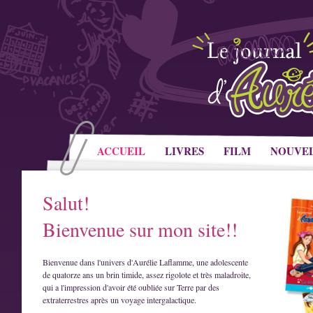
ACCUEIL
LIVRES
FILM
NOUVE
Salut!
Bienvenue sur mon site!!
Bienvenue dans l'univers d'Aurélie Laflamme, une adolescente
de quatorze ans un brin timide, assez rigolote et très maladroite,
qui a l'impression d'avoir été oubliée sur Terre par des
extraterrestres après un voyage intergalactique.