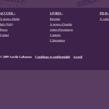
ACCUEIL :
LIVRES :
FILM :
À propos d'India
Résumés
À venir.
Info (FAQ)
À propos d’Aurélie
Presse
Autres Personnages
Contact
L’auteure
L’illustratrice
© 2009 Aurélie Laflamme
Conditions et confidentialité
Accueil