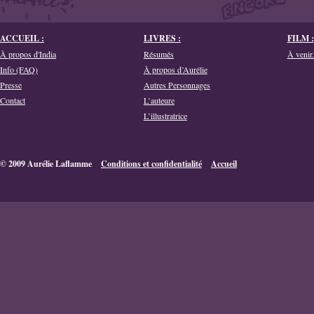
ACCUEIL :
LIVRES :
FILM :
À propos d'India
Résumés
À venir.
Info (FAQ)
À propos d’Aurélie
Presse
Autres Personnages
Contact
L’auteure
L’illustratrice
© 2009 Aurélie Laflamme
Conditions et confidentialité
Accueil