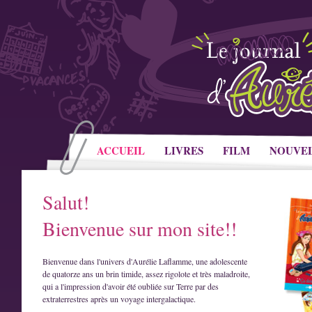
ACCUEIL
LIVRES
FILM
NOUVE
Salut!
Bienvenue sur mon site!!
Bienvenue dans l'univers d'Aurélie Laflamme, une adolescente
de quatorze ans un brin timide, assez rigolote et très maladroite,
qui a l'impression d'avoir été oubliée sur Terre par des
extraterrestres après un voyage intergalactique.