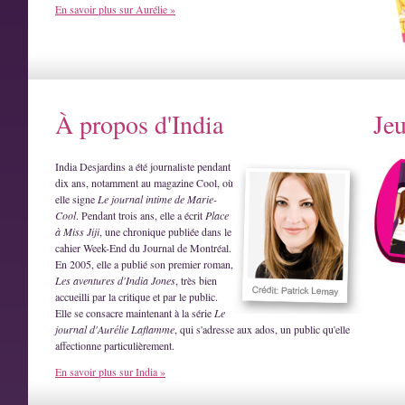
En savoir plus sur Aurélie »
À propos d'India
Je
India Desjardins a été journaliste pendant
dix ans, notamment au magazine Cool, où
elle signe
Le journal intime de Marie-
Cool
. Pendant trois ans, elle a écrit
Place
à Miss Jiji
, une chronique publiée dans le
cahier Week-End du Journal de Montréal.
En 2005, elle a publié son premier roman,
Les aventures d'India Jones
, très bien
accueilli par la critique et par le public.
Elle se consacre maintenant à la série
Le
journal d'Aurélie Laflamme
, qui s'adresse aux ados, un public qu'elle
affectionne particulièrement.
En savoir plus sur India »