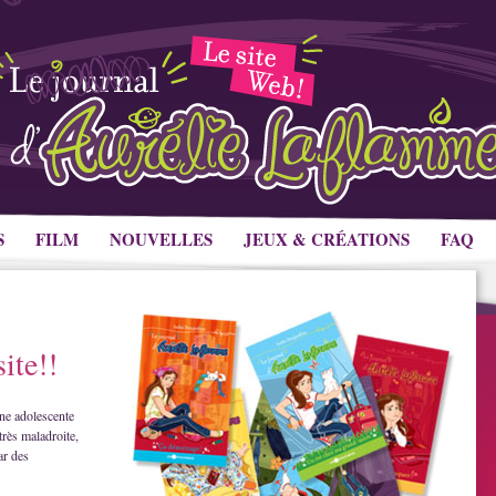
S
FILM
NOUVELLES
JEUX & CRÉATIONS
FAQ
ite!!
ne adolescente
très maladroite,
ar des