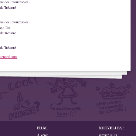
que des Intouchables
de Trécarré
que des Intouchables
ept-Îles
de Trécarré
de Trécarré
otenord.com
FILM :
NOUVELLES :
À venir...
janvier 2013