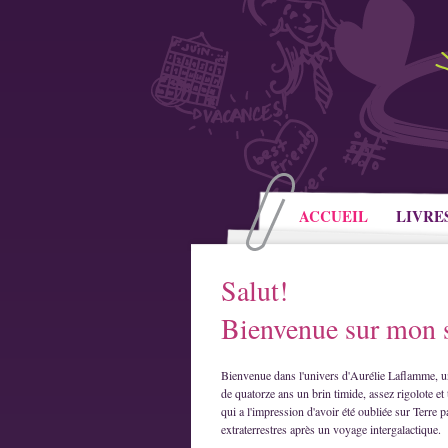
ACCUEIL
LIVRE
Salut!
Bienvenue sur mon s
Bienvenue dans l'univers d'Aurélie Laflamme, u
de quatorze ans un brin timide, assez rigolote et 
qui a l'impression d'avoir été oubliée sur Terre p
extraterrestres après un voyage intergalactique.