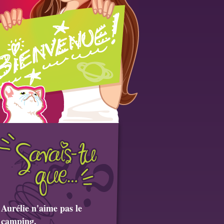
Aurélie n'aime pas le
camping.