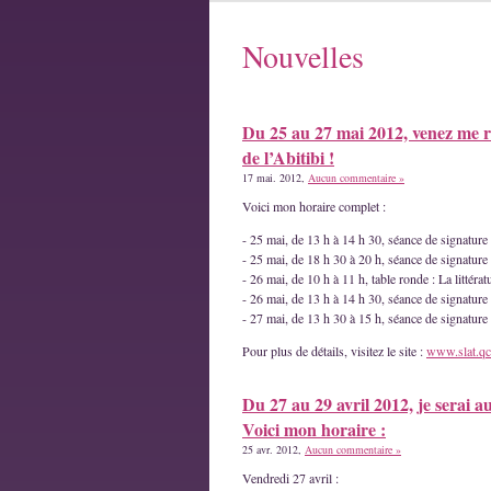
Nouvelles
Du 25 au 27 mai 2012, venez me r
de l’Abitibi !
17 mai. 2012,
Aucun commentaire »
Voici mon horaire complet :
- 25 mai, de 13 h à 14 h 30, séance de signatur
- 25 mai, de 18 h 30 à 20 h, séance de signature
- 26 mai, de 10 h à 11 h, table ronde : La littéra
- 26 mai, de 13 h à 14 h 30, séance de signature
- 27 mai, de 13 h 30 à 15 h, séance de signatur
Pour plus de détails, visitez le site :
www.slat.qc
Du 27 au 29 avril 2012, je serai a
Voici mon horaire :
25 avr. 2012,
Aucun commentaire »
Vendredi 27 avril :