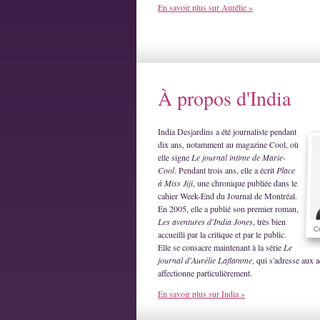
En savoir plus sur Aurélie »
À propos d'India
India Desjardins a été journaliste pendant
dix ans, notamment au magazine Cool, où
elle signe
Le journal intime de Marie-
Cool
. Pendant trois ans, elle a écrit
Place
à Miss Jiji
, une chronique publiée dans le
cahier Week-End du Journal de Montréal.
En 2005, elle a publié son premier roman,
Les aventures d'India Jones
, très bien
accueilli par la critique et par le public.
Elle se consacre maintenant à la série
Le
journal d'Aurélie Laflamme
, qui s'adresse aux a
affectionne particulièrement.
En savoir plus sur India »