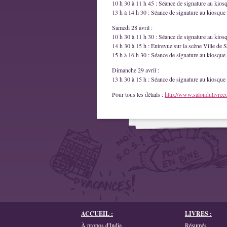
10 h 30 à 11 h 45 : Séance de signature au kios
13 h à 14 h 30 : Séance de signature au kiosque 
Samedi 28 avril :
10 h 30 à 11 h 30 : Séance de signature au kios
14 h 30 à 15 h : Entrevue sur la scène Ville de S
15 h à 16 h 30 : Séance de signature au kiosque 
Dimanche 29 avril :
13 h 30 à 15 h : Séance de signature au kiosque 
Pour tous les détails :
http://www.salondulivrec
ACCUEIL :
LIVRES :
À propos d'India
Résumés