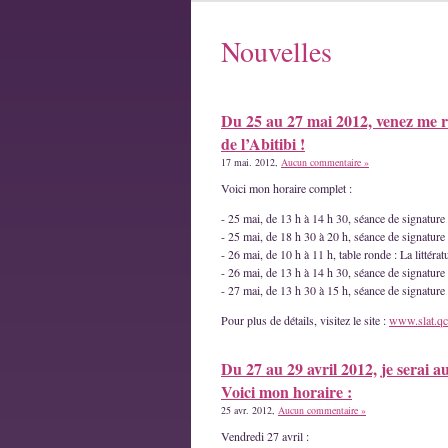
Nouvelles
Du 25 au 27 mai 2012, venez me r
de l’Abitibi !
17 mai. 2012,
Aucun commentaire »
Voici mon horaire complet :
- 25 mai, de 13 h à 14 h 30, séance de signatur
- 25 mai, de 18 h 30 à 20 h, séance de signature
- 26 mai, de 10 h à 11 h, table ronde : La littéra
- 26 mai, de 13 h à 14 h 30, séance de signature
- 27 mai, de 13 h 30 à 15 h, séance de signatur
Pour plus de détails, visitez le site :
www.slat.qc
Du 27 au 29 avril 2012, je serai a
Voici mon horaire :
25 avr. 2012,
Aucun commentaire »
Vendredi 27 avril :