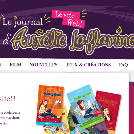
S
FILM
NOUVELLES
JEUX & CRÉATIONS
FAQ
ite!!
ne adolescente
très maladroite,
ar des