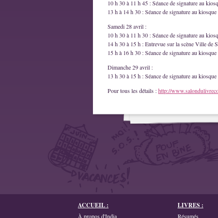
10 h 30 à 11 h 45 : Séance de signature au kios
13 h à 14 h 30 : Séance de signature au kiosque 
Samedi 28 avril :
10 h 30 à 11 h 30 : Séance de signature au kios
14 h 30 à 15 h : Entrevue sur la scène Ville de S
15 h à 16 h 30 : Séance de signature au kiosque 
Dimanche 29 avril :
13 h 30 à 15 h : Séance de signature au kiosque 
Pour tous les détails :
http://www.salondulivrec
ACCUEIL :
LIVRES :
À propos d'India
Résumés