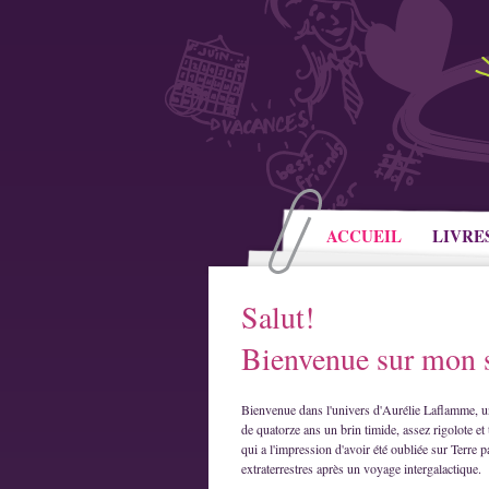
ACCUEIL
LIVRE
Salut!
Bienvenue sur mon s
Bienvenue dans l'univers d'Aurélie Laflamme, u
de quatorze ans un brin timide, assez rigolote et 
qui a l'impression d'avoir été oubliée sur Terre p
extraterrestres après un voyage intergalactique.