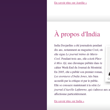
En savoir plus sur Aurélie »
À propos d'India
India Desjardins a été journaliste pendant
dix ans, notamment au magazine Cool, où
elle signe
Le journal intime de Marie-
Cool
. Pendant trois ans, elle a écrit
Place
à Miss Jiji
, une chronique publiée dans le
cahier Week-End du Journal de Montréal.
En 2005, elle a publié son premier roman,
Les aventures d'India Jones
, très bien
accueilli par la critique et par le public.
Elle se consacre maintenant à la série
Le
journal d'Aurélie Laflamme
, qui s'adresse aux a
affectionne particulièrement.
En savoir plus sur India »