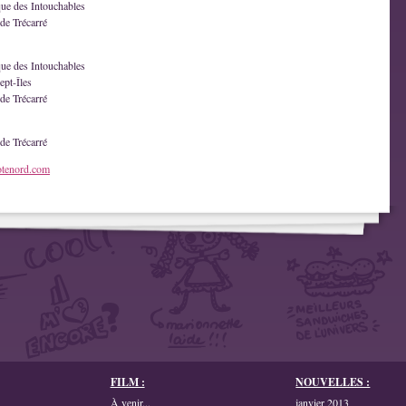
que des Intouchables
de Trécarré
que des Intouchables
ept-Îles
de Trécarré
de Trécarré
otenord.com
FILM :
NOUVELLES :
À venir...
janvier 2013