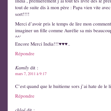
India , premièrement j’ai tout tes livre des le prem
tout de suite dis à mon père : Papa vien vite avec
sort!!!!
Merci d’avoir pris le temps de lire mon commenta
imaginer un fille comme Aurélie sa mis beaucoup
^^’
Encore Merci India!!!♥♥♥..
Répondre
Kamily
dit :
mars 7, 2011 à 9:17
C’est quand que le huitieme sors j’ai hate de le l
Répondre
chloé
dit :