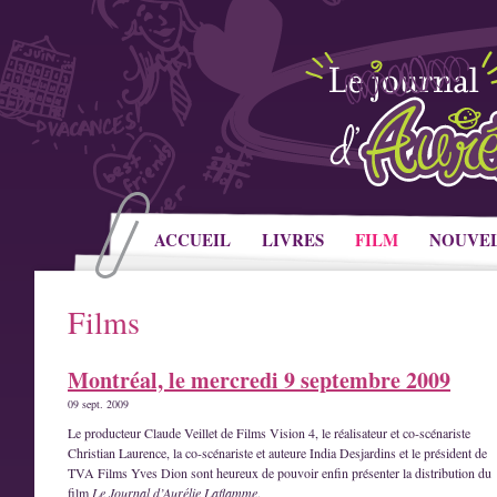
ACCUEIL
LIVRES
FILM
NOUVE
Films
Montréal, le mercredi 9 septembre 2009
09 sept. 2009
Le producteur Claude Veillet de Films Vision 4, le réalisateur et co-scénariste
Christian Laurence, la co-scénariste et auteure India Desjardins et le président de
TVA Films Yves Dion sont heureux de pouvoir enfin présenter la distribution du
film
Le Journal d’Aurélie Laflamme
.