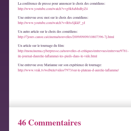
La conférence de presse pour annoncer le choix des comédiens:
http://www.youtube.com/watch?v=g0k8aMnByZ4
Une entrevue avec moi sur le choix des comédiens:
http://www.youtube.com/watch?v=R6sSjkkF_yI
Un autre article sur le choix des comédiens:
http://7jours.canoe.ca/cinema/nouvelles/2009/09/09/10807396-7j.html
Un article sur le tournage du film:
http://moncinema.cyberpresse.ca/nouvelles-et-critiques/entrevues/entrevue/9781-
ile-journal-daurelie-laflammei-les-pieds-dans-le-vide.html
Une entrevue avec Marianne sur son expérience de tournage:
http://www.vrak.tv/webtele/video/7973/sur-le-plateau-d-aurelie-laflamme/
46 Commentaires