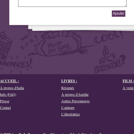
ACCUEIL :
LIVRES :
FILM :
À propos d'India
Résumés
À venir.
Info (FAQ)
À propos d’Aurélie
Presse
Autres Personnages
Contact
L’auteure
L’illustratrice