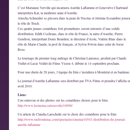
C’est Marianne Verville qui incarnera Aurélie Laflamme et Geneviève Chartrand
interprétera Kat, la meilleure amie d’Aurélie.
Aliocha Schneider se glissera dans la peau de Nicolas et Jérémie Essiambre jouera
le rôle de Truch.
Ces quatre jeunes comédiens fort prometteurs seront entourés d’une solide
distribution: Edith Cochrane, dans le rôle de France, la mère d’Aurélie, Pierre
Gendron, interprétant Denis Beaulieu, le directeur d’école, Valérie Blais dans le
rôle de Marie-Claude, la prof de français, et Sylvie Potvin dans celui de Sœur
Rose.
Le tournage du premier long métrage de Christian Laurence, produit par Claude
Veillet et Lucie Veillet de Films Vision 4, débute le 14 septembre prochain.
Pour une durée de 28 jours, l’équipe du film s’installera à Montréal et en banlieue.
Le journal d’Aurélie Laflamme sera distribué par TVA Films et prendra l’affiche e
avril 2010.
Liens
:
Une entrevue et des photos sur les comédiens choisis pour le film:
http://www.lecinema.ca/nouvelle/10098/
Un article de Claudia Larochelle sur le choix des comédiens pour le film:
http://www.ruefrontenac.com/spectacles/cinema/10543-distribution-du-journal-
aurelie-laflamme