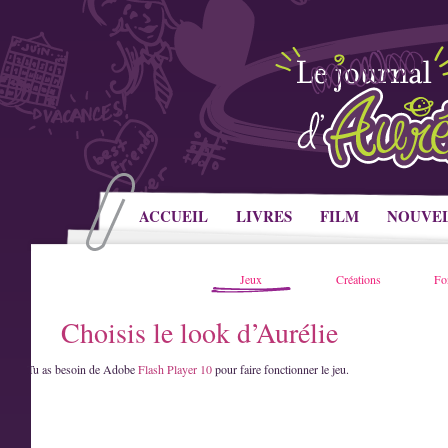
ACCUEIL
LIVRES
FILM
NOUVE
Jeux
Créations
Fo
Choisis le look d’Aurélie
Tu as besoin de Adobe
Flash Player 10
pour faire fonctionner le jeu.